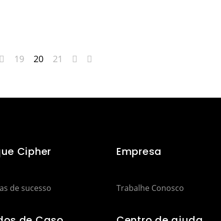
19
20
21
que Cipher
Empresa
ias de sucesso
Trabalhe Conosco
dos de Caso
Centro de ajuda