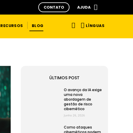
CONTATO
AJUDA
LÍNGUAS
RECURSOS
BLOG
ÚLTIMOS POST
O avanço da IA exige
uma nova
abordagem de
gestão de risco
cibernético
Junho 26, 2026
Como ataques
cibernéticos podem