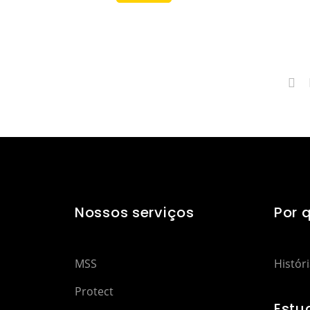
Nossos serviços
Por 
MSS
Histór
Protect
Estu