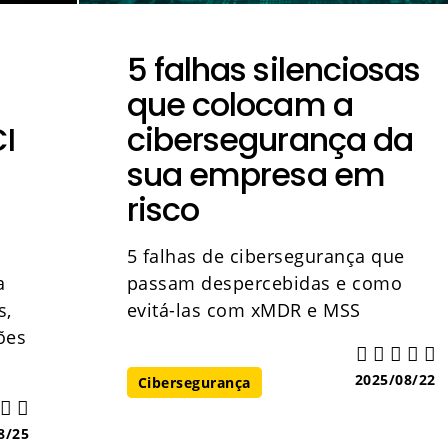
5 falhas silenciosas
que colocam a
I
cibersegurança da
sua empresa em
risco
5 falhas de cibersegurança que
a
passam despercebidas e como
s,
evitá-las com xMDR e MSS
ões
2025/08/22
Cibersegurança
8/25