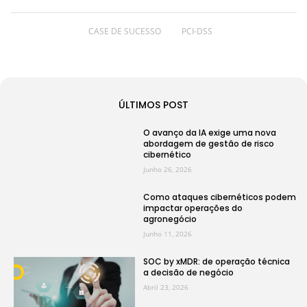
CASE DE SUCESSO
PCI-DSS
ÚLTIMOS POST
O avanço da IA exige uma nova
abordagem de gestão de risco
cibernético
Junho 26, 2026
Como ataques cibernéticos podem
impactar operações do
agronegócio
Junho 11, 2026
SOC by xMDR: de operação técnica
a decisão de negócio
Abril 23, 2026