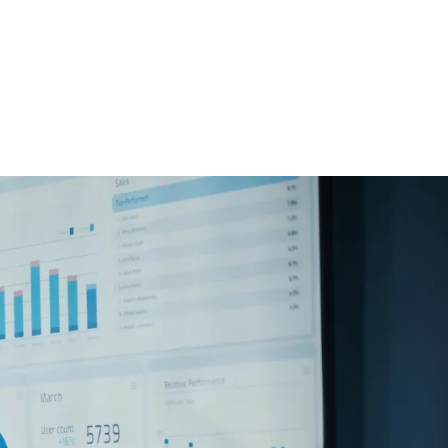
s de segurança da Swift,
a estrutura geral de cibersegurança e a
a.