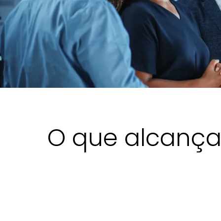
O que alcanç
O desafio e a solução