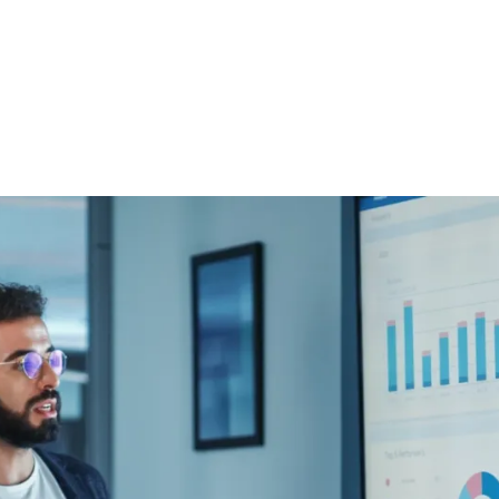
contínua com os rigorosos padrõe
fortalecendo, em última análise, 
resiliência operacional da empres