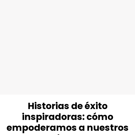
específicos como la Nube y los Sistemas
Ciberfísicos. Nuestros expertos en
ciberseguridad en la Nube y OT/IoT eval
diseñan e integran defensas adaptadas 
procesos comerciales, garantizando una
protección rentable y escalable.
Refuerza tu Seguridad
Historias de éxito
inspiradoras: cómo
empoderamos a nuestros