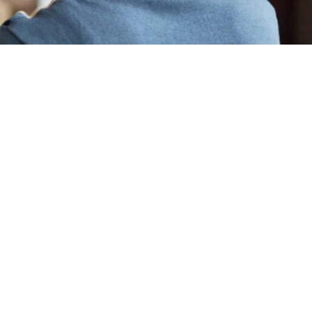
Los beneficios
Siguiendo este enfoque y estas
soluciones, se consiguió con éxito una
visibilidad inmediata de las fuentes de
origen integradas en Elastic y el EDR.