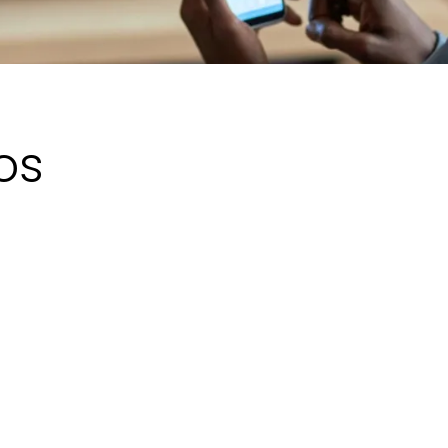
os
La solución
Como parte de las soluciones y
propuestas aportadas al cliente, se
inició la implantación de un sistema de
supervisión de su lago de datos para