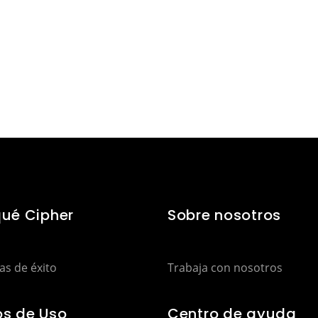
Contacte a nuestros expertos
qué Cipher
Sobre nosotros
as de éxito
Trabaja con nosotros
s de Uso
Centro de ayuda