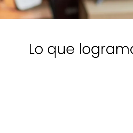
Lo que logram
El desafío
Una pequeña empresa con sede en
España, Europa, que se dedica al sector
de las apuestas por Internet, se
enfrentaba a retos empresariales